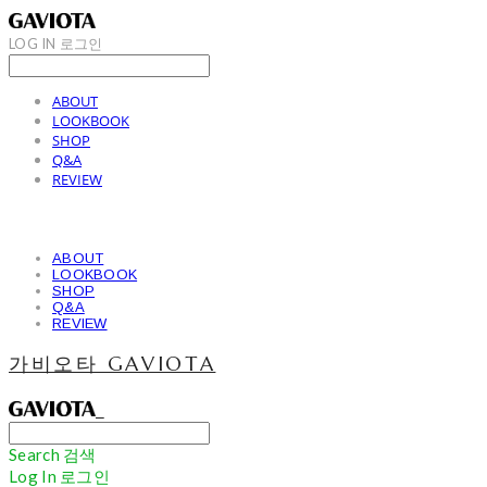
LOG IN
로그인
ABOUT
LOOKBOOK
SHOP
Q&A
REVIEW
ABOUT
LOOKBOOK
SHOP
Q&A
REVIEW
가비오타 GAVIOTA
Search
검색
Log In
로그인