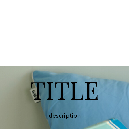
TITLE
description