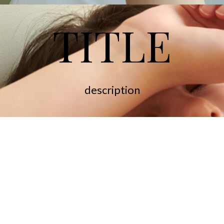
TITLE
description
 당당하고 똑부러지지만 마음 속에는 내키는대로 엉망진창인 개 구쟁이가 살
게 쌓아 나간 방을 요새삼아 그곳에서 만큼은 바깥에서 살아남기 위한 자기보
For every persona in your heart,
GAVIOTA
.