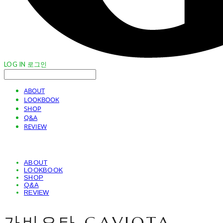
LOG IN
로그인
ABOUT
LOOKBOOK
SHOP
Q&A
REVIEW
ABOUT
LOOKBOOK
SHOP
Q&A
REVIEW
가비오타 GAVIOTA