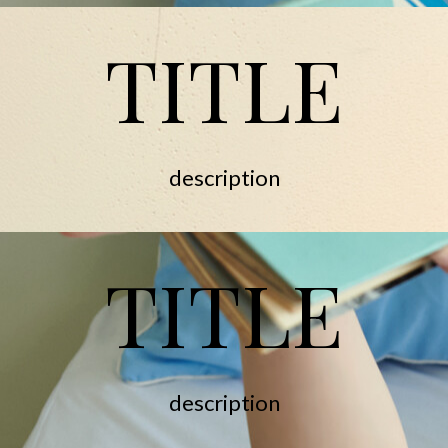
TITLE
description
TITLE
description